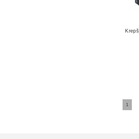
Krepš
1