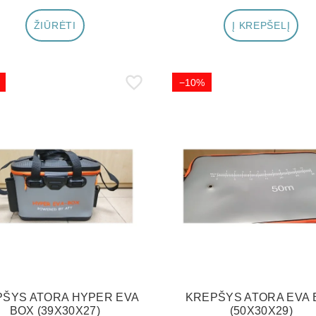
ŽIŪRĖTI
Į KREPŠELĮ
−10%
ŠYS ATORA HYPER EVA
KREPŠYS ATORA EVA 
BOX (39X30X27)
(50X30X29)