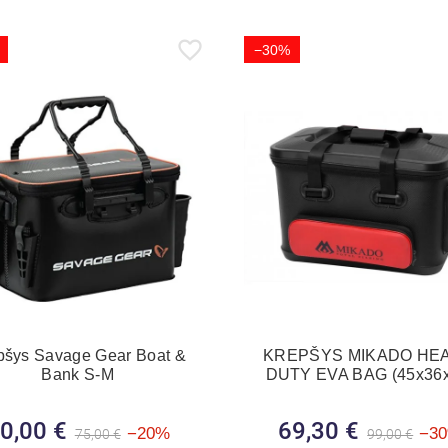
−30%
pšys Savage Gear Boat &
KREPŠYS MIKADO HE
Bank S-M
DUTY EVA BAG (45x36x
0,00 €
Bazinė kaina
Kaina
69,30 €
Bazinė kain
Kaina
−20%
−3
75,00 €
99,00 €