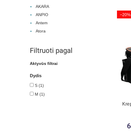
AKARA
ANPIO
−20%
Antem
Atora
Filtruoti pagal
Aktyvūs filtrai
Dydis
S
(1)
M
(1)
Kre
6