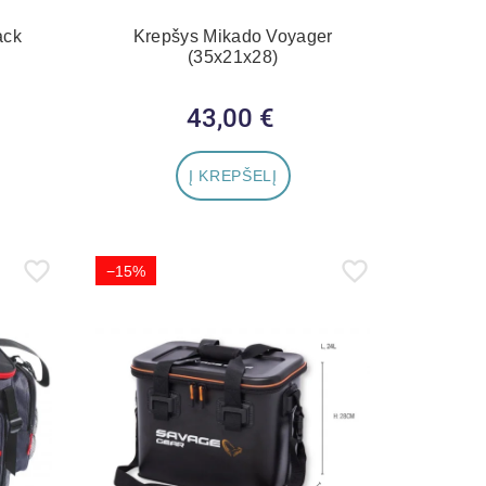
ack
Krepšys Mikado Voyager
(35x21x28)
43,00 €
Kaina
Į KREPŠELĮ
−15%