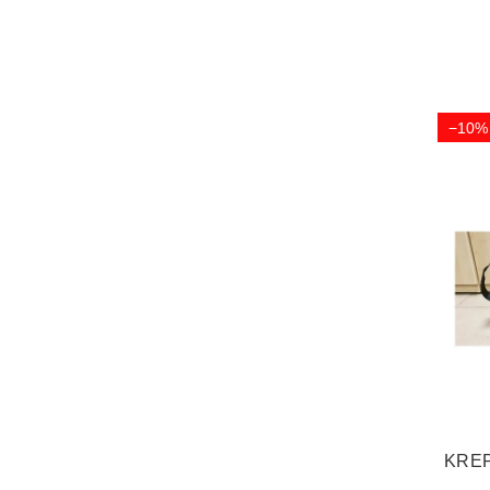
−10%
KREP