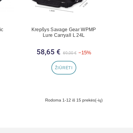
ic
Krepšys Savage Gear WPMP
Lure Carryall L 24L
58,65 €
Bazinė kaina
Kaina
−15%
69,00 €
ŽIŪRĖTI
Rodoma 1-12 iš 15 prekės(-ių)