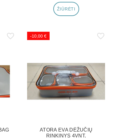
ŽIŪRĖTI
-10,00 €
BAG
ATORA EVA DĖŽUČIŲ
RINKINYS 4VNT.