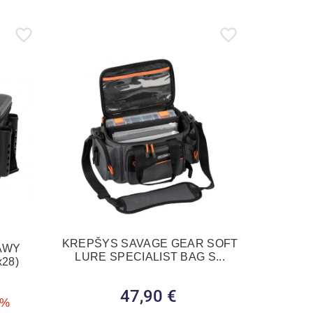
KREPŠYS SAVAGE GEAR SOFT
AWY
LURE SPECIALIST BAG S...
28)
47,90 €
Kaina
a
0%