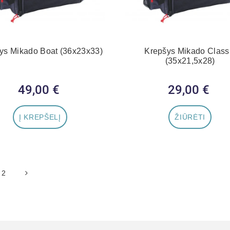
ys Mikado Boat (36x23x33)
Krepšys Mikado Class
(35x21,5x28)
49,00 €
Kaina
29,00 €
Kaina
Į KREPŠELĮ
ŽIŪRĖTI
2