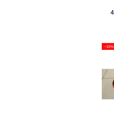
4
−10%