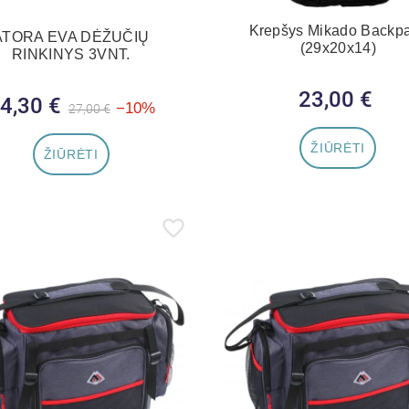
Krepšys Mikado Backp
ATORA EVA DĖŽUČIŲ
(29x20x14)
RINKINYS 3VNT.
23,00 €
Kaina
4,30 €
Bazinė kaina
Kaina
−10%
27,00 €
ŽIŪRĖTI
ŽIŪRĖTI