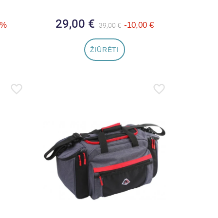
a
29,00 €
Bazinė kaina
Kaina
0%
-10,00 €
39,00 €
ŽIŪRĖTI