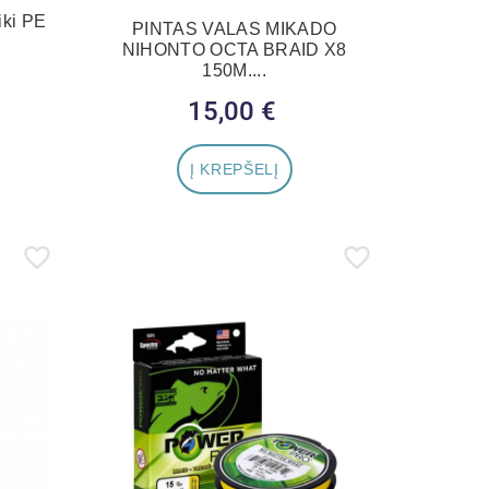
iki PE
PINTAS VALAS MIKADO
NIHONTO OCTA BRAID X8
150M....
15,00 €
Kaina
Į KREPŠELĮ