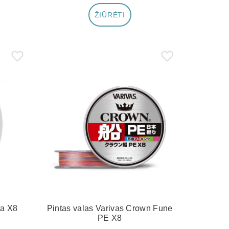
ŽIŪRĖTI
ta X8
Pintas valas Varivas Crown Fune
PE X8