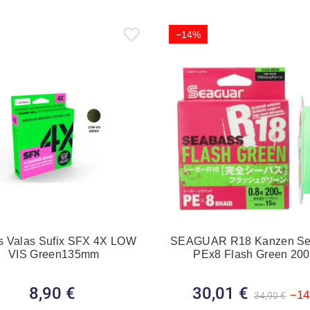
−14%
s Valas Sufix SFX 4X LOW
SEAGUAR R18 Kanzen Se
VIS Green135mm
PEx8 Flash Green 20
8,90 €
Kaina
30,01 €
Bazinė kain
Kaina
−1
34,90 €