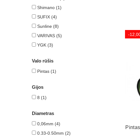
Shimano
(1)
SUFIX
(4)
Sunline
(8)
-12,0
VARIVAS
(5)
YGK
(3)
Valo rūšis
Pintas
(1)
Gijos
8
(1)
Diametras
0,06mm
(4)
Pinta
0.33-0.50mm
(2)