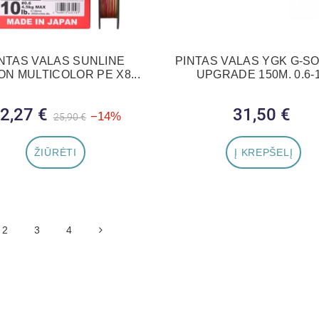
NTAS VALAS SUNLINE
PINTAS VALAS YGK G-SO
ON MULTICOLOR PE X8...
UPGRADE 150M. 0.6-1
2,27 €
Bazinė kaina
Kaina
31,50 €
Kaina
−14%
25,90 €
ŽIŪRĖTI
Į KREPŠELĮ
2
3
4