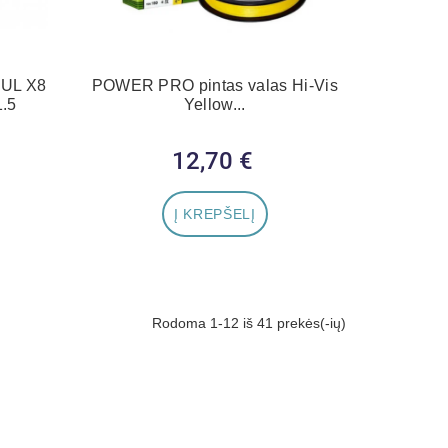
UL X8
POWER PRO pintas valas Hi-Vis
.5
Yellow...
12,70 €
Kaina
Į KREPŠELĮ
Rodoma 1-12 iš 41 prekės(-ių)