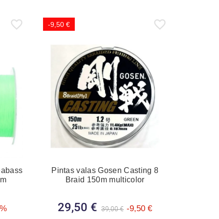
-9,50 €
abass
Pintas valas Gosen Casting 8
0m
Braid 150m multicolor
a
29,50 €
Bazinė kaina
Kaina
4%
-9,50 €
39,00 €