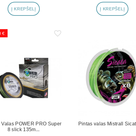
Į KREPŠELĮ
Į KREPŠELĮ
0 €
s Valas POWER PRO Super
Pintas valas Mistrall Sica
8 slick 135m...