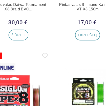
as valas Daiwa Tournament
Pintas valas Shimano Kair
X8 Braid EVO...
VT X8 150m
30,00 €
Kaina
17,00 €
Kaina
ŽIŪRĖTI
Į KREPŠELĮ