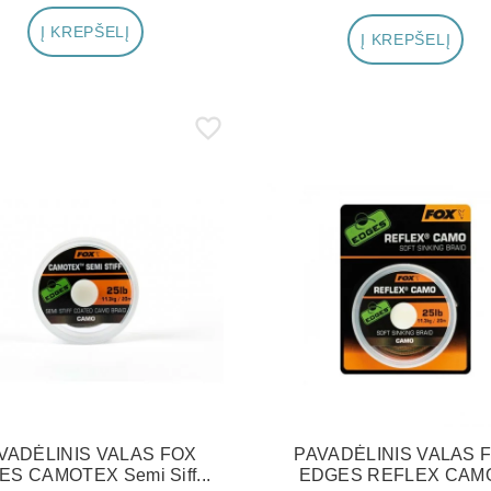
Į KREPŠELĮ
Į KREPŠELĮ
VADĖLINIS VALAS FOX
PAVADĖLINIS VALAS 
S CAMOTEX Semi Siff...
EDGES REFLEX CAMO