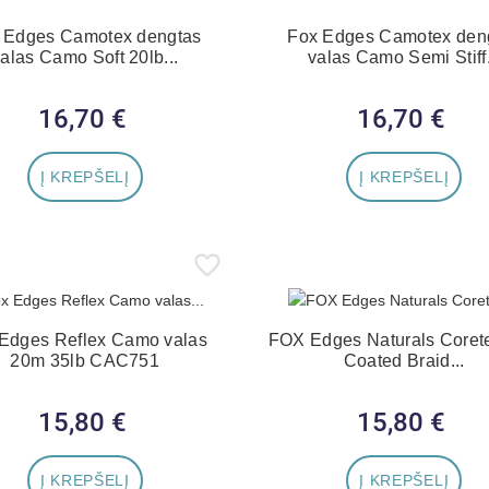
 Edges Camotex dengtas
Fox Edges Camotex den
alas Camo Soft 20lb...
valas Camo Semi Stiff.
16,70 €
Kaina
16,70 €
Kaina
Į KREPŠELĮ
Į KREPŠELĮ
Edges Reflex Camo valas
FOX Edges Naturals Corete
20m 35lb CAC751
Coated Braid...
15,80 €
Kaina
15,80 €
Kaina
Į KREPŠELĮ
Į KREPŠELĮ