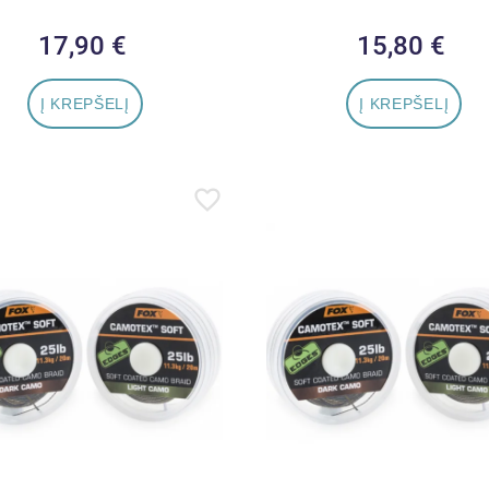
17,90 €
Kaina
15,80 €
Kaina
Į KREPŠELĮ
Į KREPŠELĮ