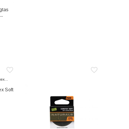
gtas
..
x Soft