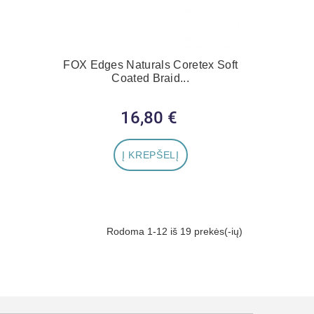
FOX Edges Naturals Coretex Soft
Coated Braid...
16,80 €
Kaina
Į KREPŠELĮ
Rodoma 1-12 iš 19 prekės(-ių)