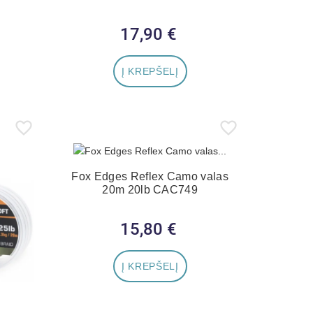
17,90 €
Kaina
Į KREPŠELĮ
Fox Edges Reflex Camo valas
20m 20lb CAC749
15,80 €
Kaina
Į KREPŠELĮ