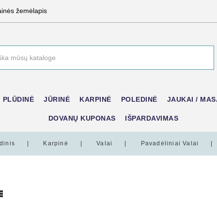
ainės žemėlapis
PLŪDINĖ
JŪRINĖ
KARPINĖ
POLEDINĖ
JAUKAI / MAS
DOVANŲ KUPONAS
IŠPARDAVIMAS
dinis
Karpinė
Valai
Pavadėliniai Valai