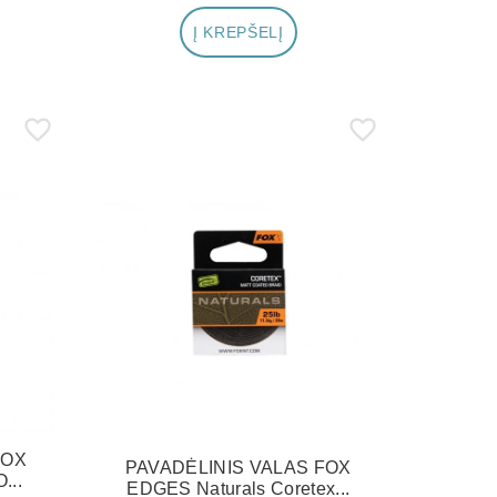
Į KREPŠELĮ
FOX
PAVADĖLINIS VALAS FOX
...
EDGES Naturals Coretex...