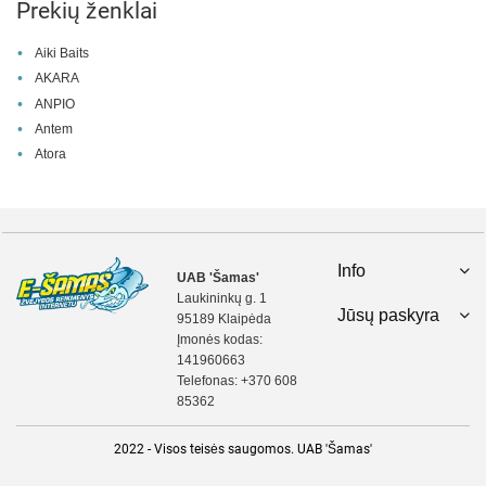
Prekių ženklai
Aiki Baits
AKARA
ANPIO
Antem
Atora
Info
UAB 'Šamas'
Laukininkų g. 1
Jūsų paskyra
95189 Klaipėda
Įmonės kodas:
141960663
Telefonas:
+370 608
85362
2022 - Visos teisės saugomos. UAB 'Šamas'