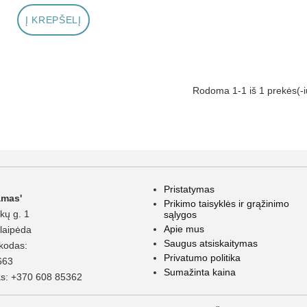
Į KREPŠELĮ
Rodoma 1-1 iš 1 prekės(-i
Pristatymas
amas'
Prikimo taisyklės ir grąžinimo
kų g. 1
sąlygos
Apie mus
laipėda
Saugus atsiskaitymas
kodas:
Privatumo politika
663
Sumažinta kaina
as:
+370 608 85362