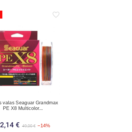
s valas Seaguar Grandmax
PE X8 Multicolor...
2,14 €
Bazinė kaina
Kaina
−14%
49,00 €