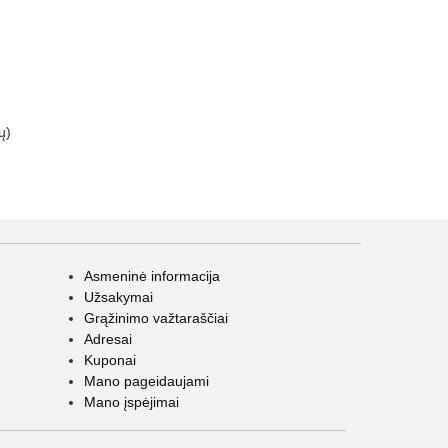
ų)
Asmeninė informacija
Užsakymai
Grąžinimo važtaraščiai
Adresai
Kuponai
Mano pageidaujami
Mano įspėjimai