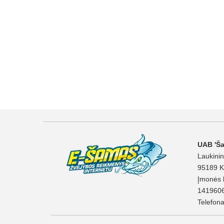
UAB 'Š
Laukinin
95189 K
Įmonės 
141960
Telefon