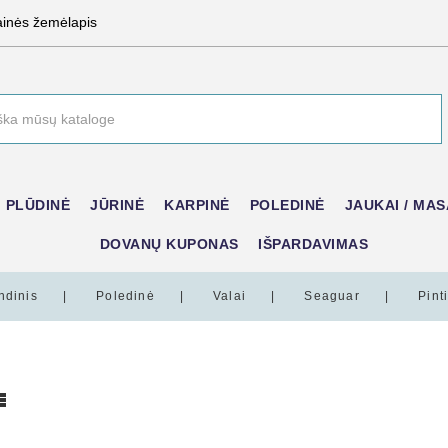
ainės žemėlapis
PLŪDINĖ
JŪRINĖ
KARPINĖ
POLEDINĖ
JAUKAI / MAS
DOVANŲ KUPONAS
IŠPARDAVIMAS
ndinis
Poledinė
Valai
Seaguar
Pint