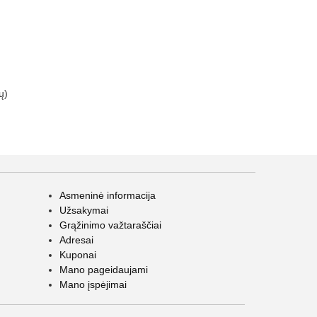
ų)
Asmeninė informacija
Užsakymai
Grąžinimo važtaraščiai
Adresai
Kuponai
Mano pageidaujami
Mano įspėjimai