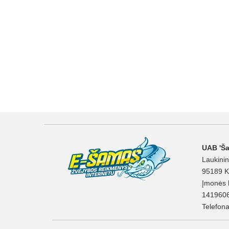
UAB 'Š
Laukinin
95189 K
Įmonės 
141960
Telefon