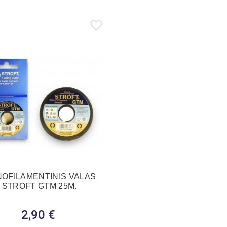
OFILAMENTINIS VALAS
STROFT GTM 25M.
2,90 €
Kaina