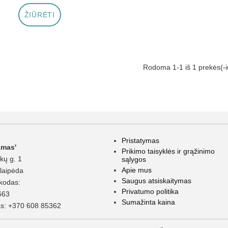
ŽIŪRĖTI
Rodoma 1-1 iš 1 prekės(-i
Pristatymas
amas'
Prikimo taisyklės ir grąžinimo
kų g. 1
sąlygos
Apie mus
laipėda
Saugus atsiskaitymas
kodas:
Privatumo politika
663
Sumažinta kaina
as:
+370 608 85362