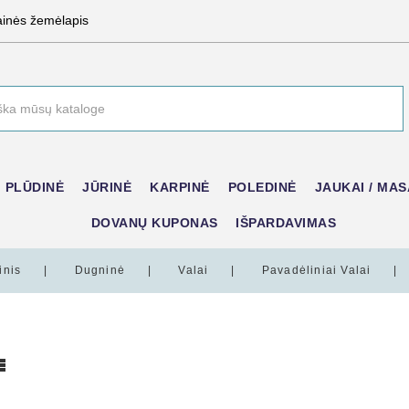
ainės žemėlapis
PLŪDINĖ
JŪRINĖ
KARPINĖ
POLEDINĖ
JAUKAI / MAS
DOVANŲ KUPONAS
IŠPARDAVIMAS
inis
Dugninė
Valai
Pavadėliniai Valai