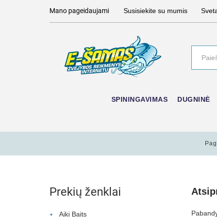
Mano pageidaujami
Susisiekite su mumis
Svet
SPININGAVIMAS
DUGNINĖ
Pag
Prekių ženklai
Atsi
Pabandyk
Aiki Baits