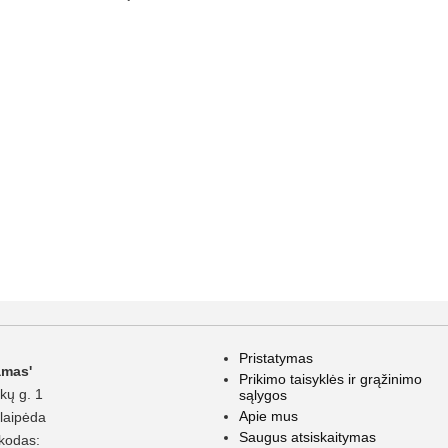
Pristatymas
amas'
Prikimo taisyklės ir grąžinimo
kų g. 1
sąlygos
Apie mus
laipėda
Saugus atsiskaitymas
kodas: