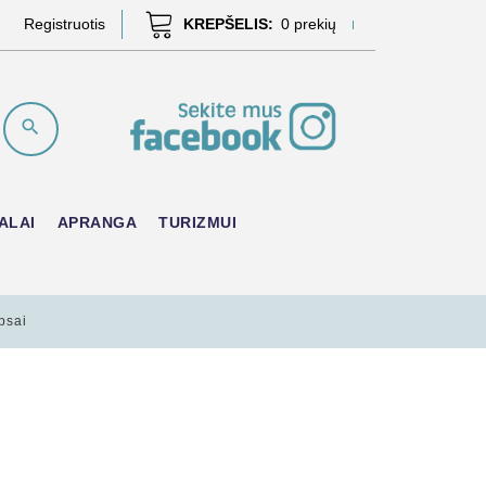
Registruotis
KREPŠELIS:
0
prekių
ALAI
APRANGA
TURIZMUI
psai