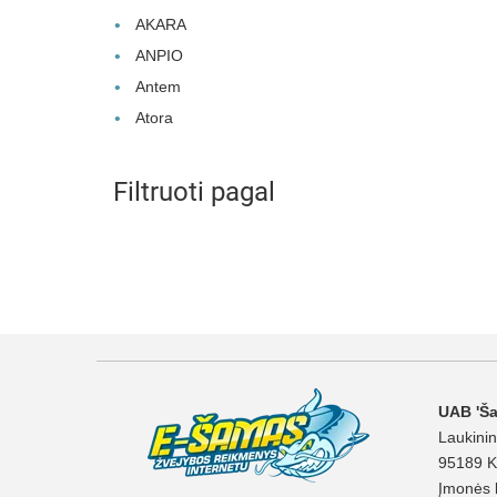
AKARA
ANPIO
Antem
Atora
Filtruoti pagal
UAB 'Š
Laukinin
95189 K
Įmonės 