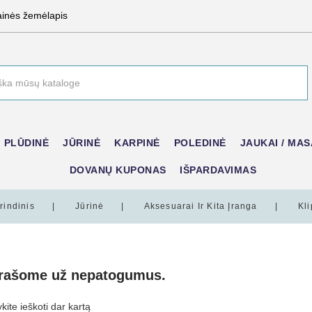
ainės žemėlapis
PLŪDINĖ
JŪRINĖ
KARPINĖ
POLEDINĖ
JAUKAI / MAS
DOVANŲ KUPONAS
IŠPARDAVIMAS
rindinis
Jūrinė
Aksesuarai Ir Kita Įranga
Kli
prašome už nepatogumus.
ite ieškoti dar kartą