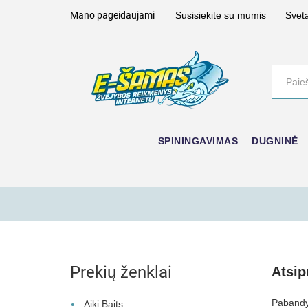
Mano pageidaujami
Susisiekite su mumis
Svet
SPININGAVIMAS
DUGNINĖ
Prekių ženklai
Atsi
Pabandyk
Aiki Baits