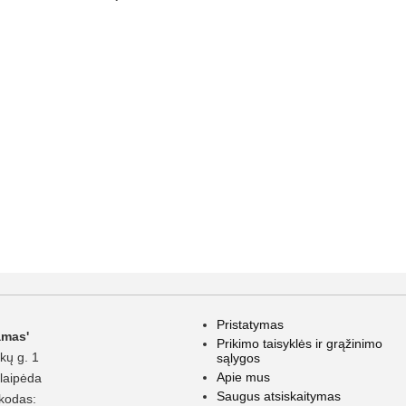
Pristatymas
amas'
Prikimo taisyklės ir grąžinimo
kų g. 1
sąlygos
Apie mus
laipėda
Saugus atsiskaitymas
kodas: