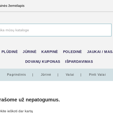
ainės žemėlapis
PLŪDINĖ
JŪRINĖ
KARPINĖ
POLEDINĖ
JAUKAI / MAS
DOVANŲ KUPONAS
IŠPARDAVIMAS
Pagrindinis
Jūrinė
Valai
Pinti Valai
prašome už nepatogumus.
ite ieškoti dar kartą