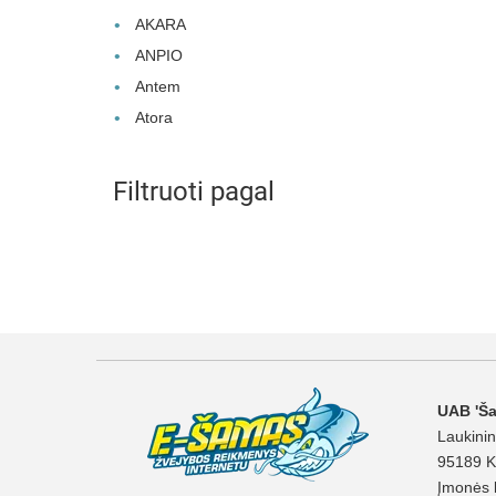
AKARA
ANPIO
Antem
Atora
Filtruoti pagal
UAB 'Š
Laukinin
95189 K
Įmonės 