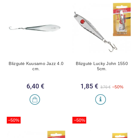
Blizgutė Kuusamo Jazz 4.0
Blizgutė Lucky John 1550
cm.
5cm.
6,40 €
Kaina
1,85 €
Bazinė kaina
Kaina
−50%
3,70 €
−50%
−50%