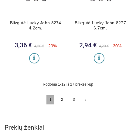
Blizgutė Lucky John 8274
Blizgutė Lucky John 8277
4,2cm.
6,7cm.
3,36 €
Bazinė kaina
Kaina
2,94 €
Bazinė kaina
Kaina
−20%
−30%
4,20 €
4,20 €
Rodoma 1-12 iš 27 prekės(-ių)
1
2
3
Prekių ženklai