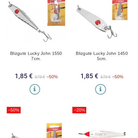
Blizgutė Lucky John 1550
Blizgutė Lucky John 1450
7cm.
5cm.
1,85 €
Bazinė kaina
Kaina
1,85 €
Bazinė kaina
Kaina
−50%
−50%
3,70 €
3,70 €
−50%
−20%