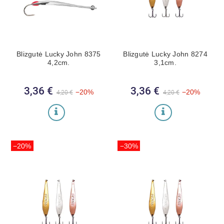
Blizgutė Lucky John 8375
Blizgutė Lucky John 8274
4,2cm.
3,1cm.
3,36 €
Bazinė kaina
Kaina
3,36 €
Bazinė kaina
Kaina
−20%
−20%
4,20 €
4,20 €
−20%
−30%