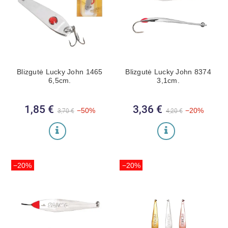
Blizgutė Lucky John 1465
Blizgutė Lucky John 8374
6,5cm.
3,1cm.
1,85 €
Bazinė kaina
Kaina
3,36 €
Bazinė kaina
Kaina
−50%
−20%
3,70 €
4,20 €
−20%
−20%