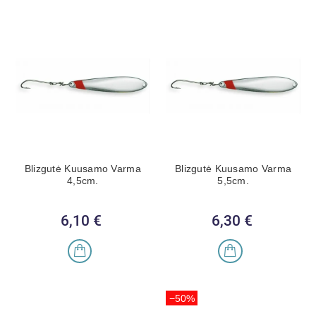
Blizgutė Kuusamo Varma
Blizgutė Kuusamo Varma
4,5cm.
5,5cm.
6,10 €
Kaina
6,30 €
Kaina
−50%