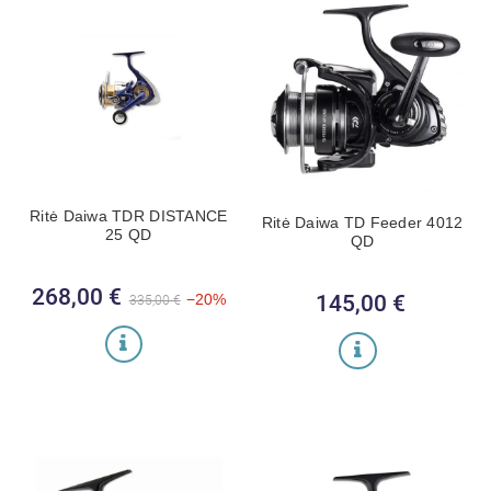
Ritė Daiwa TDR DISTANCE
Ritė Daiwa TD Feeder 4012
25 QD
QD
268,00 €
Bazinė kaina
Kaina
−20%
145,00 €
Kaina
335,00 €