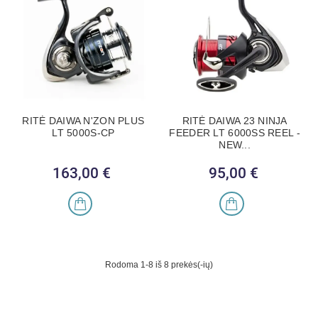
RITĖ DAIWA N'ZON PLUS
RITĖ DAIWA 23 NINJA
LT 5000S-CP
FEEDER LT 6000SS REEL -
NEW...
163,00 €
Kaina
95,00 €
Kaina
Rodoma 1-8 iš 8 prekės(-ių)