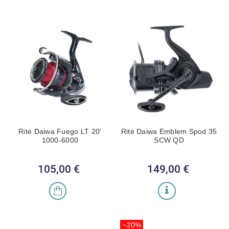
Ritė Daiwa Fuego LT 20'
Ritė Daiwa Emblem Spod 35
1000-6000
SCW QD
105,00 €
Kaina
149,00 €
Kaina
−20%