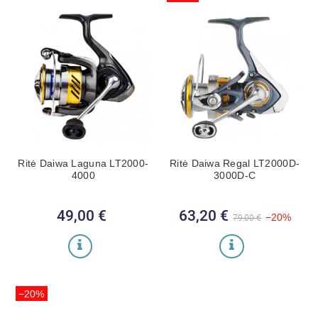
Ritė Daiwa Laguna LT2000-
Ritė Daiwa Regal LT2000D-
4000
3000D-C
49,00 €
Kaina
63,20 €
Bazinė kaina
Kaina
−20%
79,00 €
−20%