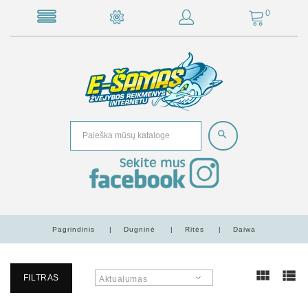
0
Pagrindinis
Dugninė
Ritės
Daiwa
FILTRAS
Aktualumas