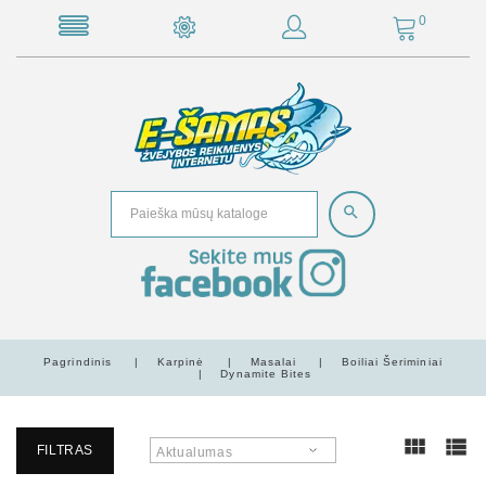
0
Pagrindinis
Karpinė
Masalai
Boiliai Šeriminiai
Dynamite Bites
FILTRAS
Aktualumas