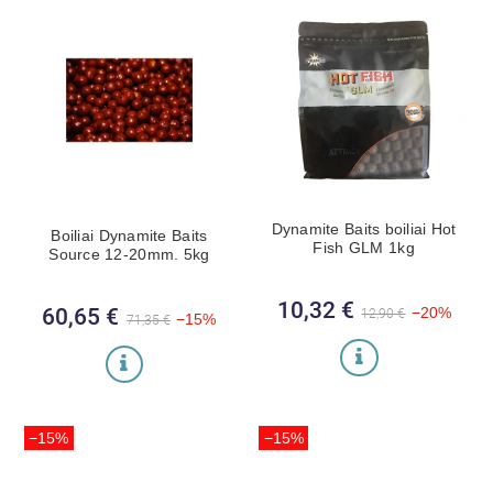
Dynamite Baits boiliai Hot
Boiliai Dynamite Baits
Fish GLM 1kg
Source 12-20mm. 5kg
10,32 €
Bazinė kaina
Kaina
60,65 €
Bazinė kaina
Kaina
−20%
12,90 €
−15%
71,35 €
−15%
−15%