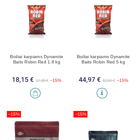
Boiliai karpiams Dynamite
Boiliai karpiams Dynamite
Baits Robin Red 1.8 kg
Baits Robin Red 5 kg
18,15 €
Bazinė kaina
Kaina
44,97 €
Bazinė kaina
Kaina
−15%
−15%
21,35 €
52,90 €
−15%
−15%