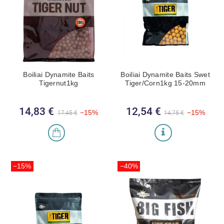
Boiliai Dynamite Baits
Boiliai Dynamite Baits Swet
Tigernut1kg
Tiger/Corn1kg 15-20mm
14,83 €
Bazinė kaina
Kaina
12,54 €
Bazinė kaina
Kaina
−15%
−15%
17,45 €
14,75 €
−15%
−40%