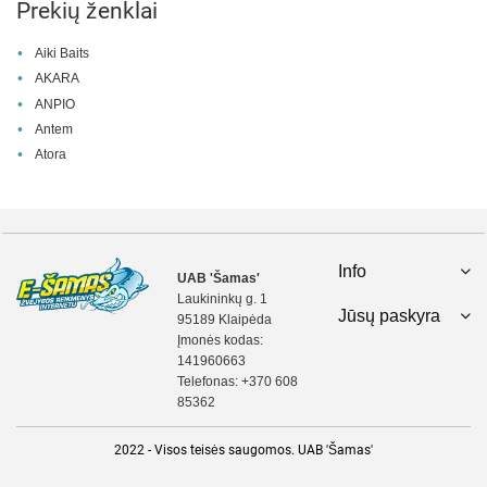
Prekių ženklai
Aiki Baits
AKARA
ANPIO
Antem
Atora
Info
UAB 'Šamas'
Laukininkų g. 1
Jūsų paskyra
95189 Klaipėda
Įmonės kodas:
141960663
Telefonas:
+370 608
85362
2022 - Visos teisės saugomos. UAB 'Šamas'