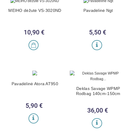
MEIHO dėžutė VS-3020ND
Pavadėlinė Ngt
10,90 €
Kaina
5,50 €
Kaina
Pavadėlinė Atora AT950
Deklas Savage WPMP
Rodbag 140cm-150cm
5,90 €
Kaina
36,00 €
Kaina