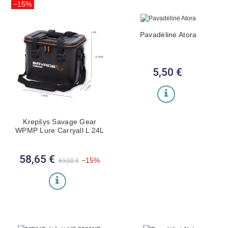
−15%
Pavadėlinė Atora
5,50 €
Kaina
Krepšys Savage Gear
WPMP Lure Carryall L 24L
58,65 €
Bazinė kaina
Kaina
−15%
69,00 €