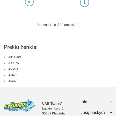
Rodoma 1-10 iš 10 prekės(-ių)
Prekių ženklai
Aiki Baits
AKARA
ANPIO
Antem
Atora
Info
UAB 'Šamas'
Laukininkų g. 1
Jūsų paskyra
95189 Klaipėda