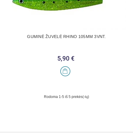
GUMINĖ ŽUVELĖ RHINO 105MM 3VNT.
5,90 €
Kaina
Rodoma 1-5 iš 5 prekės(-ių)