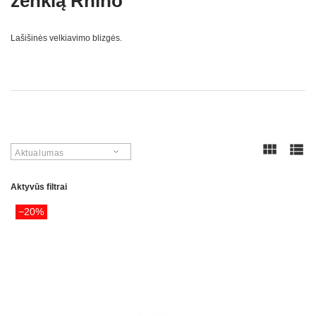
ženklą Rhino
Lašišinės velkiavimo blizgės.
Aktualumas
Aktyvūs filtrai
−20%