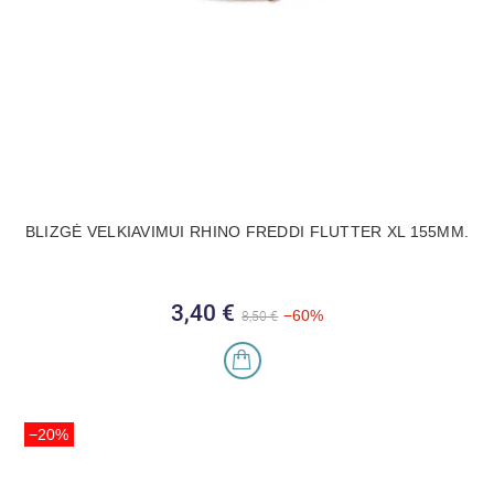
BLIZGĖ VELKIAVIMUI RHINO FREDDI FLUTTER XL 155MM.
3,40 €
Bazinė kaina
Kaina
−60%
8,50 €
−20%