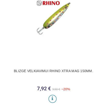
BLIZGĖ VELKIAVIMUI RHINO XTRA MAG 150MM.
7,92 €
Bazinė kaina
Kaina
−20%
9,90 €