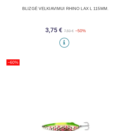
BLIZGĖ VELKIAVIMUI RHINO LAX L 115MM.
3,75 €
Bazinė kaina
Kaina
−50%
7,50 €
−60%