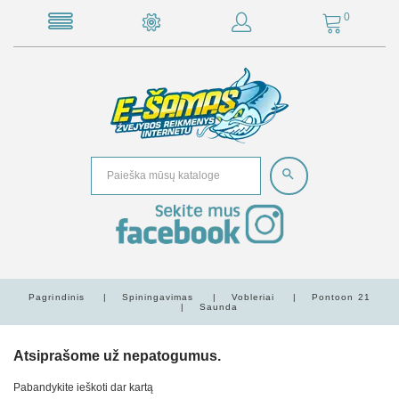
0
Pagrindinis
Spiningavimas
Vobleriai
Pontoon 21
Saunda
Atsiprašome už nepatogumus.
Pabandykite ieškoti dar kartą