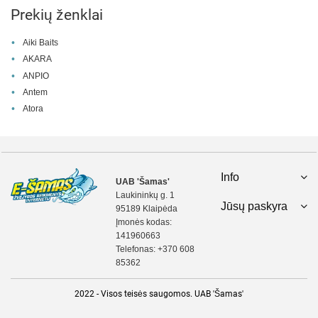
Prekių ženklai
Aiki Baits
AKARA
ANPIO
Antem
Atora
Info
UAB 'Šamas'
Laukininkų g. 1
Jūsų paskyra
95189 Klaipėda
Įmonės kodas:
141960663
Telefonas:
+370 608
85362
2022 - Visos teisės saugomos. UAB 'Šamas'