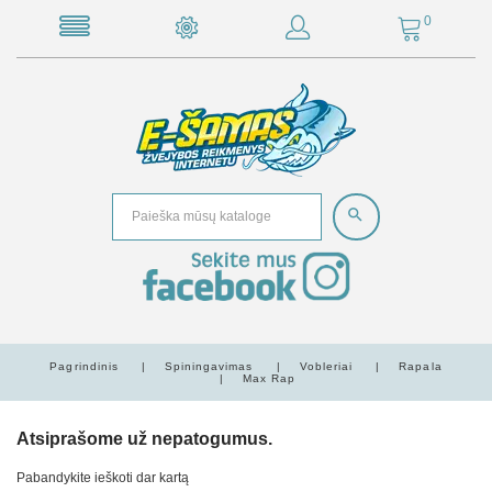
0
Pagrindinis
Spiningavimas
Vobleriai
Rapala
Max Rap
Atsiprašome už nepatogumus.
Pabandykite ieškoti dar kartą