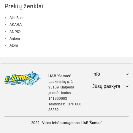
Prekių ženklai
Aiki Baits
AKARA
ANPIO
Antem
Atora
Info
UAB 'Šamas'
Laukininkų g. 1
Jūsų paskyra
95189 Klaipėda
Įmonės kodas:
141960663
Telefonas:
+370 608
85362
2022 - Visos teisės saugomos. UAB 'Šamas'