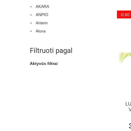
AKARA
ANPIO
-0,60
Antem
Atora
Filtruoti pagal
Aktyvūs filtrai
LU