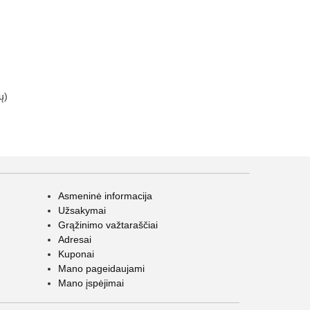
ų)
Asmeninė informacija
Užsakymai
Grąžinimo važtaraščiai
Adresai
Kuponai
Mano pageidaujami
Mano įspėjimai