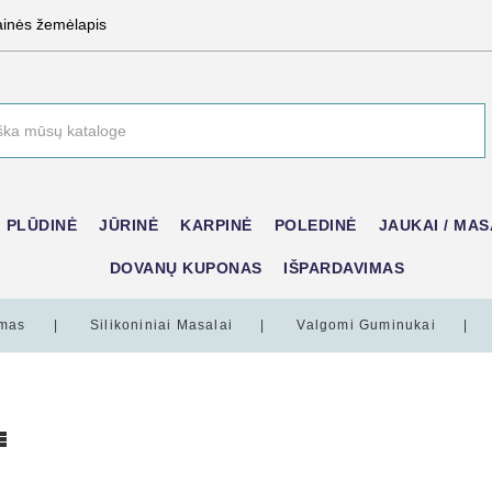
ainės žemėlapis
PLŪDINĖ
JŪRINĖ
KARPINĖ
POLEDINĖ
JAUKAI / MAS
DOVANŲ KUPONAS
IŠPARDAVIMAS
imas
Silikoniniai Masalai
Valgomi Guminukai