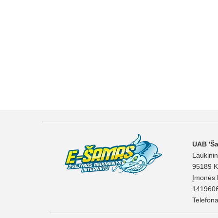
UAB 'Š
Laukinin
95189 K
Įmonės 
141960
Telefon