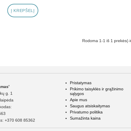
Į KREPŠELĮ
Rodoma 1-1 iš 1 prekės(-i
Pristatymas
amas'
Prikimo taisyklės ir grąžinimo
kų g. 1
sąlygos
Apie mus
laipėda
Saugus atsiskaitymas
kodas:
Privatumo politika
663
Sumažinta kaina
as:
+370 608 85362