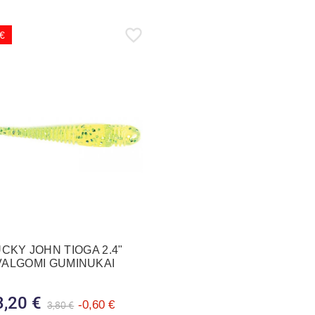
 €
CKY JOHN TIOGA 2.4"
VALGOMI GUMINUKAI
3,20 €
Bazinė kaina
Kaina
-0,60 €
3,80 €