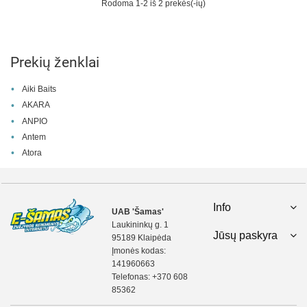
Rodoma 1-2 iš 2 prekės(-ių)
Prekių ženklai
Aiki Baits
AKARA
ANPIO
Antem
Atora
Info
UAB 'Šamas'
Laukininkų g. 1
Jūsų paskyra
95189 Klaipėda
Įmonės kodas:
141960663
Telefonas:
+370 608
85362