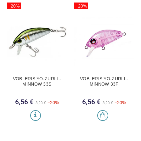
−20%
−20%
VOBLERIS YO-ZURI L-
VOBLERIS YO-ZURI L-
MINNOW 33S
MINNOW 33F
6,56 €
Bazinė kaina
Kaina
6,56 €
Bazinė kaina
Kaina
−20%
−20%
8,20 €
8,20 €