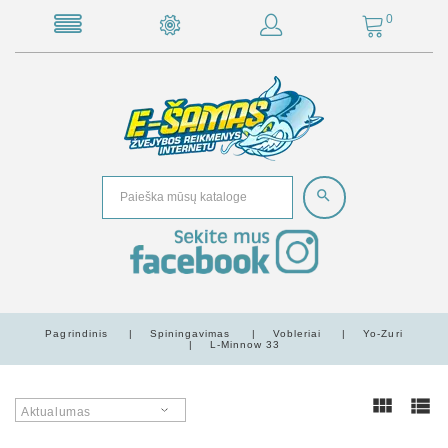
0
Pagrindinis
Spiningavimas
Vobleriai
Yo-Zuri
L-Minnow 33
Aktualumas