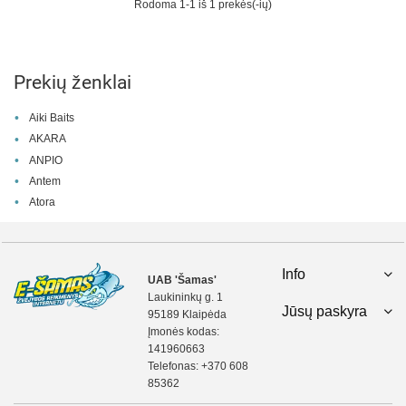
Rodoma 1-1 iš 1 prekės(-ių)
Prekių ženklai
Aiki Baits
AKARA
ANPIO
Antem
Atora
Info
UAB 'Šamas'
Laukininkų g. 1
Jūsų paskyra
95189 Klaipėda
Įmonės kodas:
141960663
Telefonas:
+370 608
85362