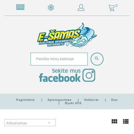
0
Pagrindinis
Spiningavimas
Vobleriai
Duo
Ryuki 45S
Aktualumas