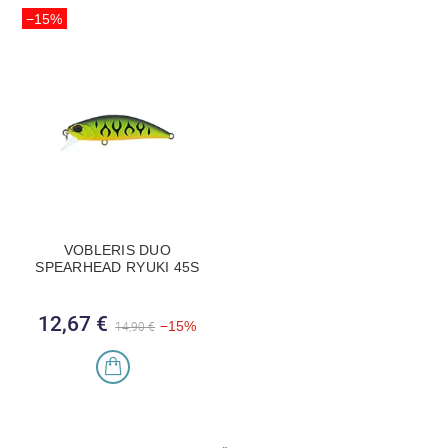
−15%
VOBLERIS DUO
SPEARHEAD RYUKI 45S
12,67 €
Bazinė kaina
Kaina
−15%
14,90 €