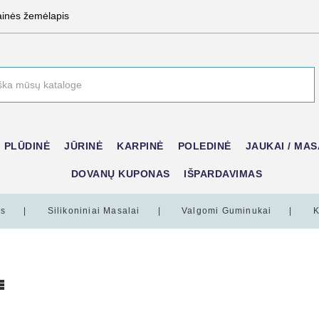
ainės žemėlapis
PLŪDINĖ
JŪRINĖ
KARPINĖ
POLEDINĖ
JAUKAI / MAS
DOVANŲ KUPONAS
IŠPARDAVIMAS
as
Silikoniniai Masalai
Valgomi Guminukai
K