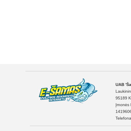
UAB 'Š
Laukinin
95189 K
Įmonės 
141960
Telefon