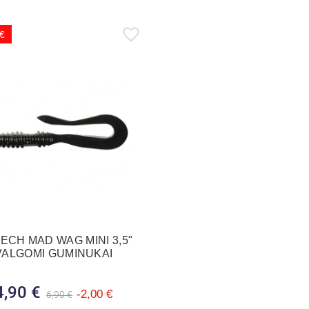
 €
ECH MAD WAG MINI 3,5"
VALGOMI GUMINUKAI
4,90 €
Bazinė kaina
Kaina
-2,00 €
6,90 €