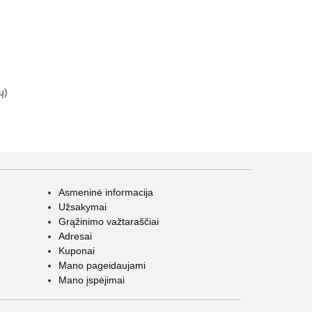
ų)
Asmeninė informacija
Užsakymai
Grąžinimo važtaraščiai
Adresai
Kuponai
Mano pageidaujami
Mano įspėjimai