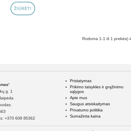
ŽIŪRĖTI
Rodoma 1-1 iš 1 prekės(-i
Pristatymas
amas'
Prikimo taisyklės ir grąžinimo
kų g. 1
sąlygos
Apie mus
laipėda
Saugus atsiskaitymas
kodas:
Privatumo politika
663
Sumažinta kaina
as:
+370 608 85362