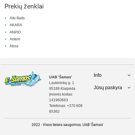
Prekių ženklai
Aiki Baits
AKARA
ANPIO
Antem
Atora
Info
UAB 'Šamas'
Laukininkų g. 1
Jūsų paskyra
95189 Klaipėda
Įmonės kodas:
141960663
Telefonas:
+370 608
85362
2022 - Visos teisės saugomos. UAB 'Šamas'