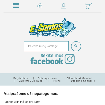
0
Pagrindinis
Spiningavimas
Silikoniniai Masalai
Valgomi Guminukai
Reins
Bubbring Shaker 4"
Atsiprašome už nepatogumus.
Pabandykite ieškoti dar kartą