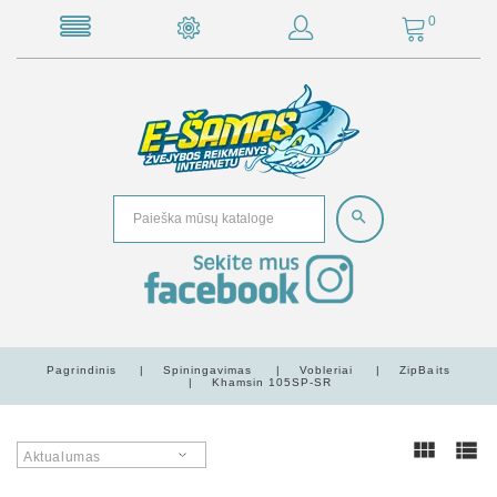
0
Pagrindinis
Spiningavimas
Vobleriai
ZipBaits
Khamsin 105SP-SR
Aktualumas