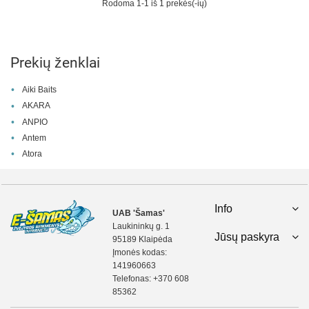
Rodoma 1-1 iš 1 prekės(-ių)
Prekių ženklai
Aiki Baits
AKARA
ANPIO
Antem
Atora
Info
UAB 'Šamas'
Laukininkų g. 1
Jūsų paskyra
95189 Klaipėda
Įmonės kodas:
141960663
Telefonas:
+370 608
85362