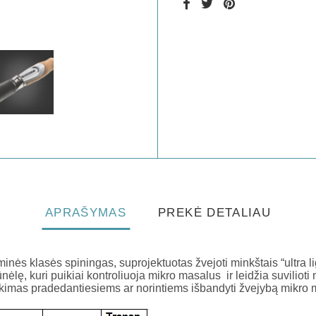
APRAŠYMAS
PREKĖ DETALIAU
nės klasės spiningas, suprojektuotas žvejoti minkštais “ultra li
iršūnėlę, kuri puikiai kontroliuoja mikro masalus ir leidžia suvilioti
nkimas pradedantiesiems ar norintiems išbandyti žvejybą mikro 