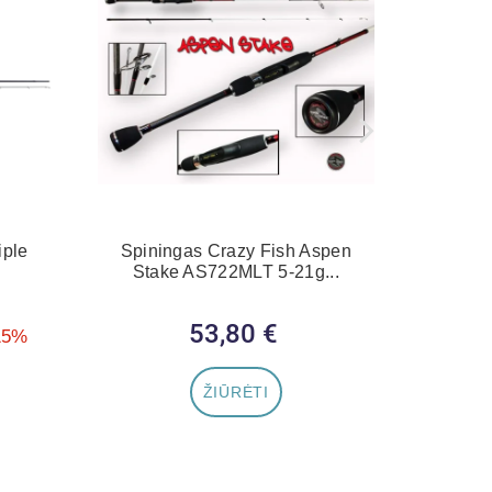
iple
Spiningas Crazy Fish Aspen
Spinin
Stake AS722MLT 5-21g...
vie
a
53,80 €
Kaina
15%
ŽIŪRĖTI