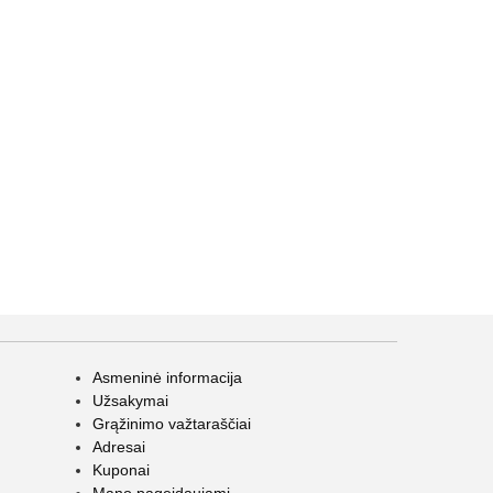
Asmeninė informacija
Užsakymai
Grąžinimo važtaraščiai
Adresai
Kuponai
Mano pageidaujami