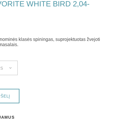
ORITE WHITE BIRD 2,04-
nominės klasės spiningas, suprojektuotas žvejoti
 masalais.
PŠELĮ
UJAMUS