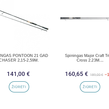
INGAS PONTOON 21 GAD
Spiningas Major Craft Tr
CHASER 2,15-2,59M.
Cross 2.23M....
141,00 €
Kaina
160,65 €
Bazinė kain
Kaina
−
189,00 €
ŽIŪRĖTI
ŽIŪRĖTI