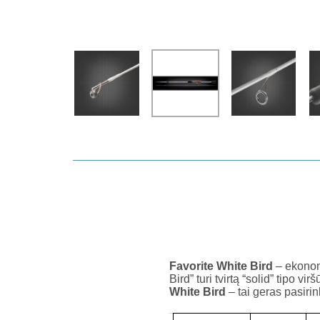
Favorite White Bird
– ekonomi
Bird” turi tvirtą “solid” tipo v
White Bird
– tai geras pasiri