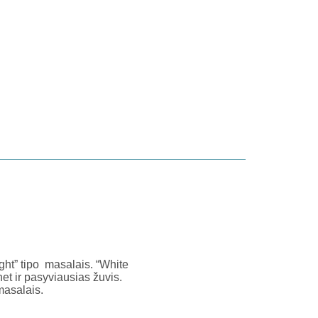
ght” tipo masalais. “White
 net ir pasyviausias žuvis.
masalais.