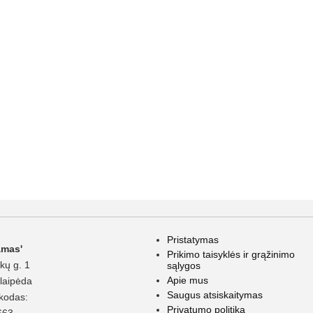
Pristatymas
amas'
Prikimo taisyklės ir grąžinimo
kų g. 1
sąlygos
Apie mus
laipėda
Saugus atsiskaitymas
kodas:
Privatumo politika