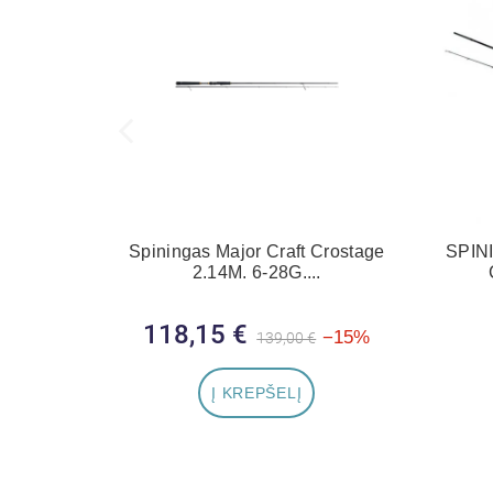
Spiningas Major Craft Crostage
SPIN
2.14M. 6-28G....
118,15 €
Bazinė kaina
Kaina
−15%
139,00 €
Į KREPŠELĮ