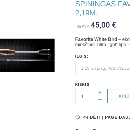
SPININGAS FAV
2,19M.
45,00 €
Su PVM
Favorite White Bird
– eko
minkštais “ultra light” tipo
ILGIS:
KIEKIS
Į KRE
PRIDĖTI Į PAGEIDA