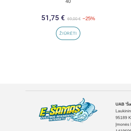
40
51,75 €
Bazinė kaina
Kaina
−25%
69,00 €
ŽIŪRĖTI
UAB 'Š
Laukinin
95189 K
Įmonės 