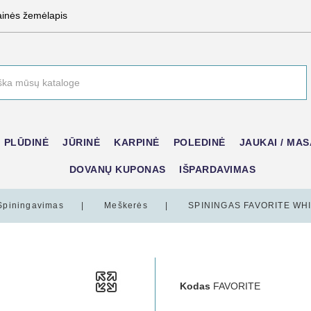
ainės žemėlapis
PLŪDINĖ
JŪRINĖ
KARPINĖ
POLEDINĖ
JAUKAI / MAS
DOVANŲ KUPONAS
IŠPARDAVIMAS
Spiningavimas
Meškerės
SPININGAS FAVORITE WHIT
Kodas
FAVORITE